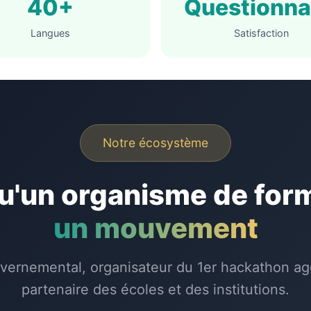
40+
Questionna
Langues
Satisfaction
Notre écosystème
u'un organisme de for
un mouvement
ernemental, organisateur du 1er hackathon age
partenaire des écoles et des institutions.