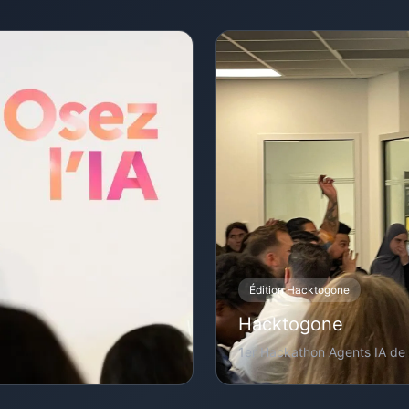
Édition Hacktogone
Hacktogone
1er Hackathon Agents IA de