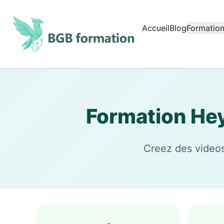
Aller au contenu principal
Accueil
Blog
Formation
Début du contenu principal
Formation Hey
Creez des videos