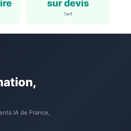
ire
sur devis
Tarif
mation,
nts IA de France,