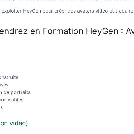
exploiter HeyGen pour créer des avatars video et traduire
endrez en Formation HeyGen : Av
onstruits
isés
n de portraits
nalisables
es
ion video)