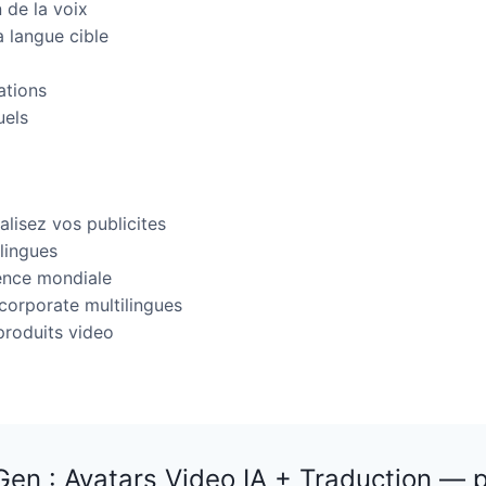
 de la voix
 langue cible
ations
uels
alisez vos publicites
lingues
ence mondiale
orporate multilingues
produits video
en : Avatars Video IA + Traduction — 