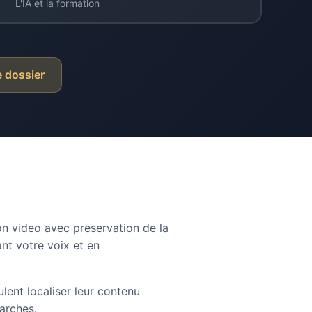
L'IA et la formation
e dossier
on video avec preservation de la
nt votre voix et en
lent localiser leur contenu
arches.