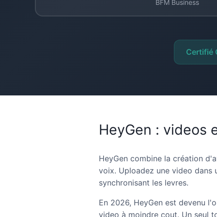
BFM Business
Certifié
HeyGen : videos et
HeyGen combine la création d'av
voix. Uploadez une video dans u
synchronisant les levres.
En 2026, HeyGen est devenu l'out
video à moindre cout. Un seul t