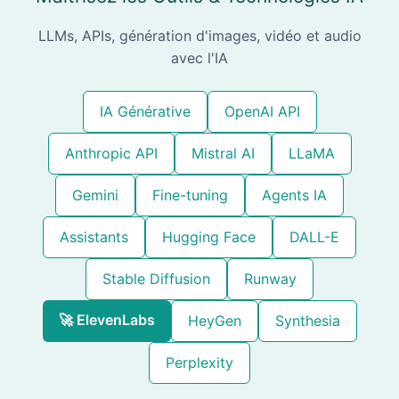
LLMs, APIs, génération d'images, vidéo et audio
avec l'IA
IA Générative
OpenAI API
Anthropic API
Mistral AI
LLaMA
Gemini
Fine-tuning
Agents IA
Assistants
Hugging Face
DALL-E
Stable Diffusion
Runway
🚀 ElevenLabs
HeyGen
Synthesia
Perplexity