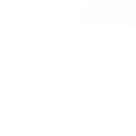
Un cas d’usage IA à traiter dans votre
équipe ?
Réservez un échange de 30 minutes avec BGB Formation.
Prendre RDV gratuit
07 57 90 33 36