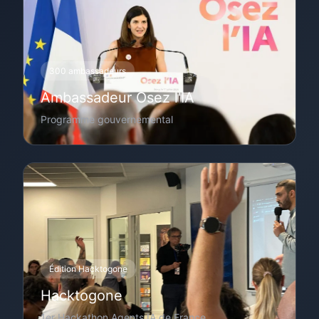
300 ambassadeurs
Ambassadeur Osez l'IA
Programme gouvernemental
Édition Hacktogone
Hacktogone
1er Hackathon Agents IA de France