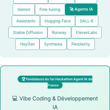
🚀 Agents IA
Gemini
Fine-tuning
Assistants
Hugging Face
DALL-E
Stable Diffusion
Runway
ElevenLabs
HeyGen
Synthesia
Perplexity
🏆 Fondateurs du 1er Hackathon Agent IA de
France
💻 Vibe Coding & Développement
IA