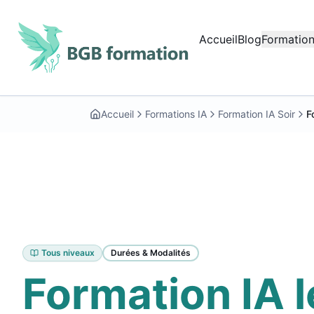
Aller au contenu principal
Accueil
Blog
Formation
Début du contenu principal
Accueil
Formations IA
Formation IA Soir
F
Tous niveaux
Durées & Modalités
Formation IA 