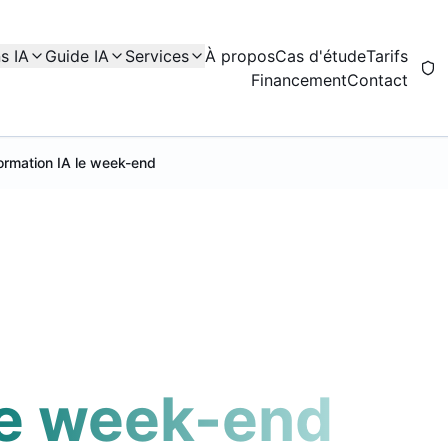
s IA
Guide IA
Services
À propos
Cas d'étude
Tarifs
Financement
Contact
ormation IA le week-end
le week-end