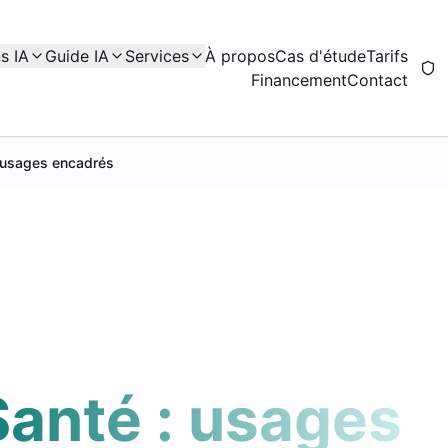
s IA
Guide IA
Services
À propos
Cas d'étude
Tarifs
Financement
Contact
: usages encadrés
Santé : usages