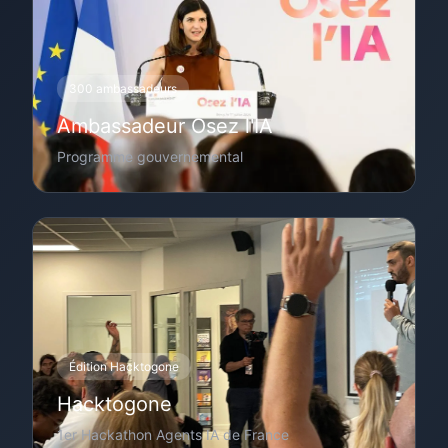
300 ambassadeurs
Ambassadeur Osez l'IA
Programme gouvernemental
Édition Hacktogone
Hacktogone
1er Hackathon Agents IA de France