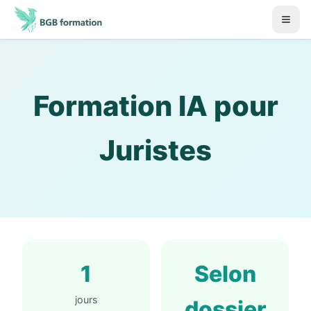
Aller au contenu principal
Début du contenu principal
Formation IA pour
Juristes
1
Selon
jours
dossier