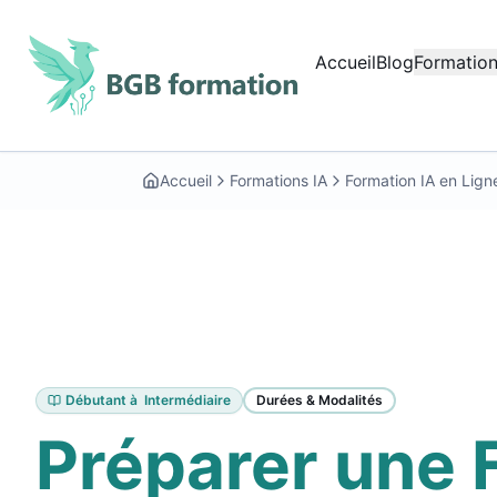
Aller au contenu principal
Accueil
Blog
Formation
Début du contenu principal
Accueil
Formations IA
Formation IA en Lign
Débutant à Intermédiaire
Durées & Modalités
Préparer une 