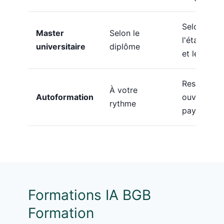
Selon
Master
Selon le
l'établisse
universitaire
diplôme
et le statut
Ressource
À votre
Autoformation
ouvertes o
rythme
payantes
Formations IA BGB
Formation