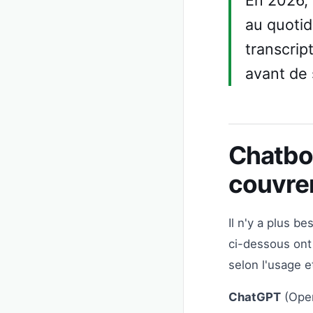
En 2026, p
au quotid
transcrip
avant de 
Chatbot
couvre
Il n'y a plus b
ci-dessous ont 
selon l'usage e
ChatGPT
(Open