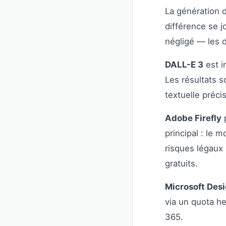
La génération d
différence se j
négligé — les d
DALL-E 3
est i
Les résultats s
textuelle préci
Adobe Firefly
p
principal : le 
risques légaux
gratuits.
Microsoft Des
via un quota h
365.