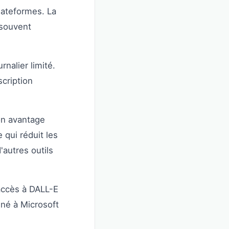
lateformes. La
 souvent
nalier limité.
scription
on avantage
 qui réduit les
autres outils
accès à DALL-E
nné à Microsoft