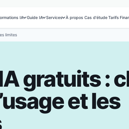
ormations IA
Guide IA
Services
À propos
Cas d'étude
Tarifs
Fina
les limites
IA gratuits : c
’usage et les
s