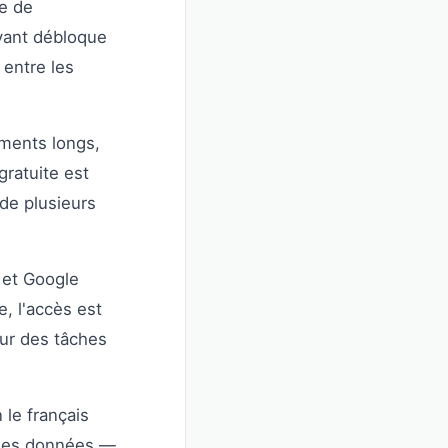
se de
ayant débloque
 entre les
uments longs,
gratuite est
de plusieurs
 et Google
, l'accès est
our des tâches
 le français
é des données —