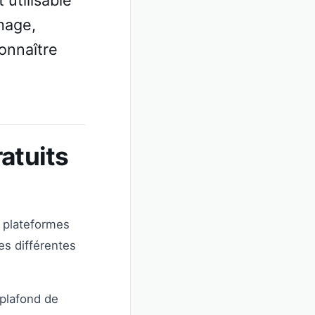
 utilisable
image,
connaître
ratuits
s plateformes
es différentes
plafond de