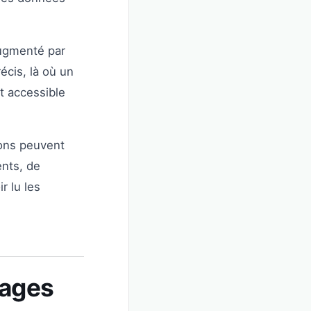
augmenté par
récis, là où un
t accessible
ions peuvent
ents, de
r lu les
mages