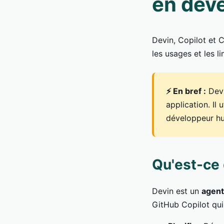
en dév
Devin, Copilot et C
les usages et les 
⚡ En bref :
Devi
application. Il
développeur h
Qu'est-ce 
Devin est un
agent
GitHub Copilot qui