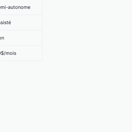
emi-autonome
sisté
on
0$/mois