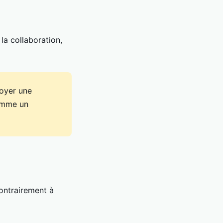
la collaboration,
loyer une
comme un
ontrairement à