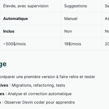
Élevée, avec supervision
Suggestions
S
Automatique
Manuel
As
Inclus
Non
N
~500$/mois
19$/mois
2
ge
réparer une première version à faire relire et tester
tives
: Migrations, refactoring, tests
es
: Analyse et correction automatique
e
: Observer Devin coder pour apprendre