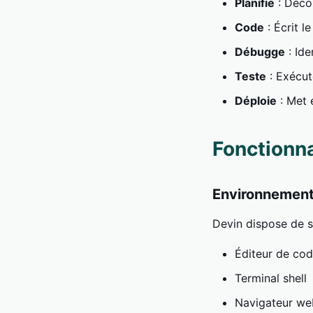
Planifie
: Déco
Code
: Écrit l
Débugge
: Ide
Teste
: Exécut
Déploie
: Met 
Fonctionna
Environnement
Devin dispose de 
Éditeur de co
Terminal shell
Navigateur we