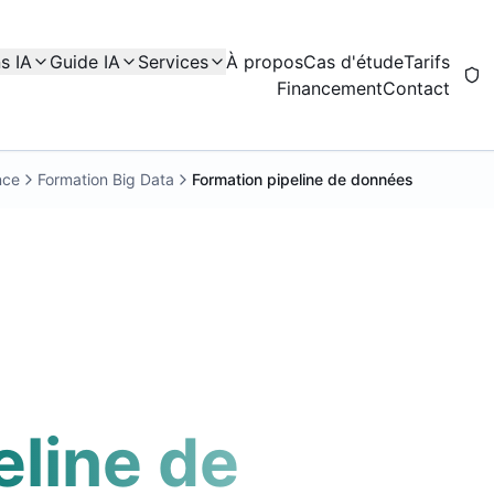
s IA
Guide IA
Services
À propos
Cas d'étude
Tarifs
Financement
Contact
nce
Formation Big Data
Formation pipeline de données
eline de