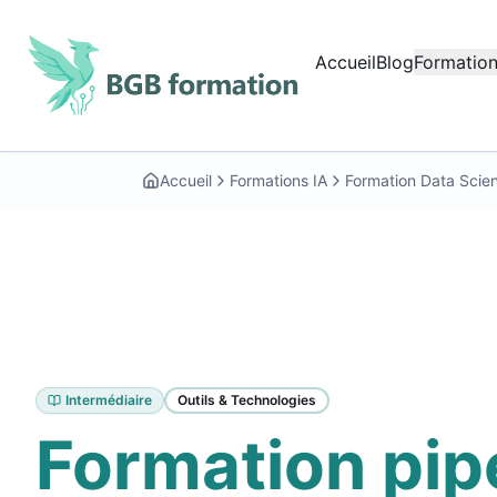
Aller au contenu principal
Accueil
Blog
Formation
Début du contenu principal
Accueil
Formations IA
Formation Data Scie
Intermédiaire
Outils & Technologies
Formation pip