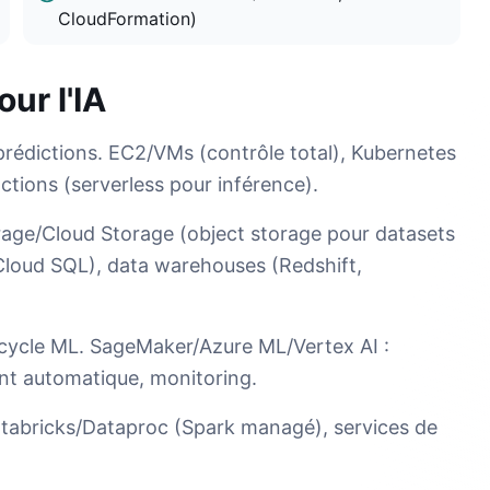
CloudFormation)
ur l'IA
rédictions. EC2/VMs (contrôle total), Kubernetes
tions (serverless pour inférence).
rage/Cloud Storage (object storage pour datasets
loud SQL), data warehouses (Redshift,
 cycle ML. SageMaker/Azure ML/Vertex AI :
nt automatique, monitoring.
atabricks/Dataproc (Spark managé), services de