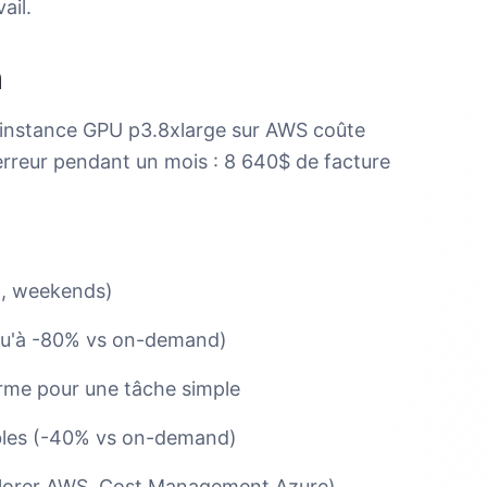
ail.
n
e instance GPU p3.8xlarge sur AWS coûte
 erreur pendant un mois : 8 640$ de facture
it, weekends)
squ'à -80% vs on-demand)
norme pour une tâche simple
ibles (-40% vs on-demand)
xplorer AWS, Cost Management Azure)