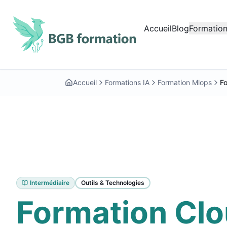
Aller au contenu principal
Accueil
Blog
Formation
Début du contenu principal
Accueil
Formations IA
Formation Mlops
F
Intermédiaire
Outils & Technologies
Formation Cl