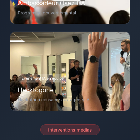
Ambassadeur Osez l'IA
Programme gouvernemental
Événement IA en équipe
Hacktogone
Hackathon consacré aux agents IA
Interventions médias