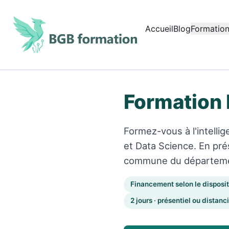
Aller au contenu principal
Accueil
Blog
Formation
Début du contenu principal
Formation 
Formez-vous à l'intelli
et Data Science. En pré
commune du départem
Financement selon le dispositi
2 jours · présentiel ou distanci