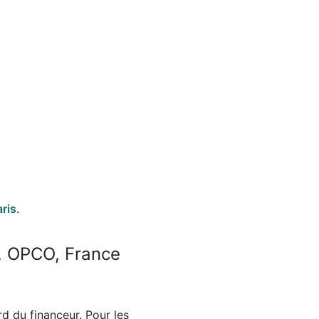
aris
.
r, OPCO, France
rd du financeur. Pour les