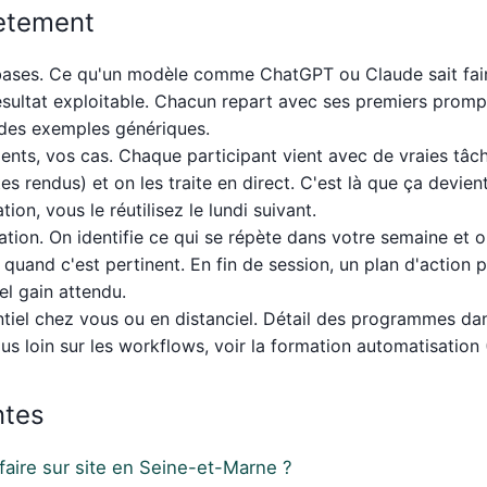
rètement
 bases. Ce qu'un modèle comme ChatGPT ou Claude sait fair
 résultat exploitable. Chacun repart avec ses premiers prom
 des exemples génériques.
nts, vos cas. Chaque participant vient avec de vraies tâch
s rendus) et on les traite en direct. C'est là que ça devien
on, vous le réutilisez le lundi suivant.
sation. On identifie ce qui se répète dans votre semaine et
and c'est pertinent. En fin de session, un plan d'action par
el gain attendu.
entiel chez vous ou en distanciel. Détail des programmes d
lus loin sur les workflows, voir la
formation automatisation 
ntes
faire sur site en Seine-et-Marne ?