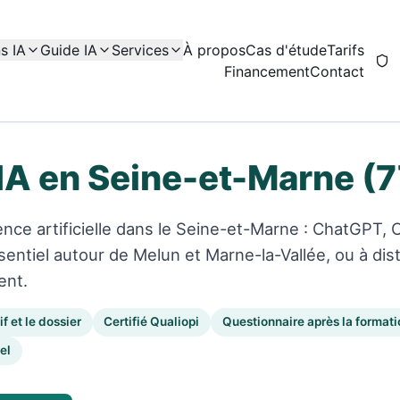
s IA
Guide IA
Services
À propos
Cas d'étude
Tarifs
Financement
Contact
IA en Seine-et-Marne (7
gence artificielle dans le Seine-et-Marne : ChatGPT, 
sentiel autour de Melun et Marne-la-Vallée, ou à di
ent.
f et le dossier
Certifié Qualiopi
Questionnaire après la formati
el