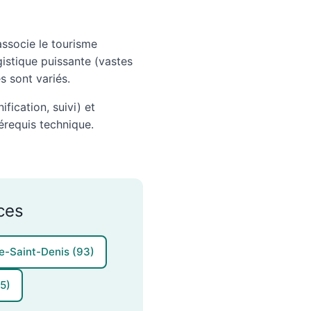
ssocie le tourisme
gistique puissante (vastes
s sont variés.
ification, suivi) et
rérequis technique.
ces
e-Saint-Denis (93)
95)